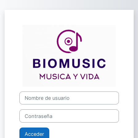
Salta al contenido principal
Entrar a Campu
Nombre de usuario
Contraseña
Acceder